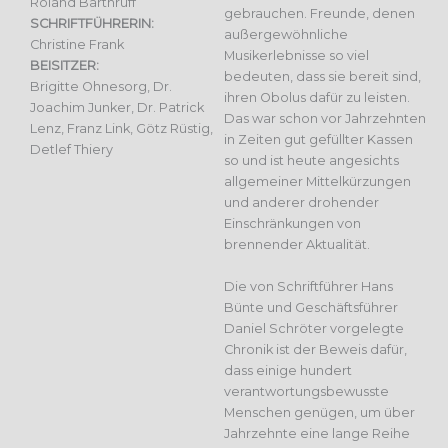
Roland Barthruff
gebrauchen. Freunde, denen
SCHRIFTFÜHRERIN:
außergewöhnliche
Christine Frank
Musikerlebnisse so viel
BEISITZER:
bedeuten, dass sie bereit sind,
Brigitte Ohnesorg, Dr.
ihren Obolus dafür zu leisten.
Joachim Junker, Dr. Patrick
Das war schon vor Jahrzehnten
Lenz, Franz Link, Götz Rüstig,
in Zeiten gut gefüllter Kassen
Detlef Thiery
so und ist heute angesichts
allgemeiner Mittelkürzungen
und anderer drohender
Einschränkungen von
brennender Aktualität.
Die von Schriftführer Hans
Bünte und Geschäftsführer
Daniel Schröter vorgelegte
Chronik ist der Beweis dafür,
dass einige hundert
verantwortungsbewusste
Menschen genügen, um über
Jahrzehnte eine lange Reihe